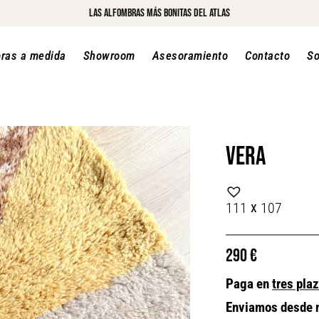
LAs alfombras más bonitas del atlas
ras a medida
Showroom
Asesoramiento
Contacto
So
Vera
x
111
107
290
€
Paga en
tres pla
Enviamos desde 