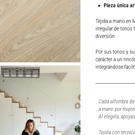
Pieza única ar
Tejida a mano en M
irregular de tonos 
diversión.
Por sus tonos y su
carácter a un rincó
integrándose fácilm
Cada alfombra Ber
a mano por mujere
Al elegirla, apoya
Tejida con técnic