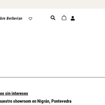
bre Berberian
zos sin intereses
nuestro showroom en Nigrán, Pontevedra