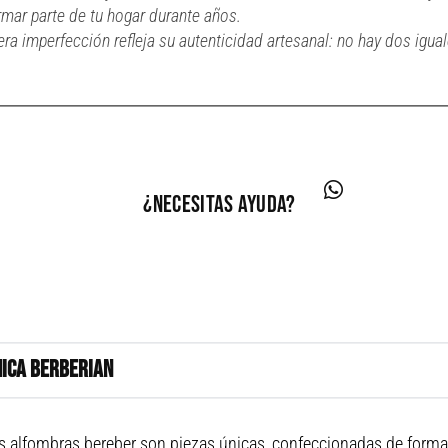
mar parte de tu hogar durante años.
era imperfección refleja su autenticidad artesanal: no hay dos igual
¿necesitas ayuda?
NICA BERBERIAN
s alfombras bereber son piezas únicas, confeccionadas de forma