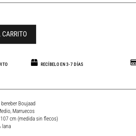
L CARRITO
UITO
RECÍBELO EN 3-7 DÍAS
a bereber Boujaad
 Medio, Marruecos
 107 cm (medida sin flecos)
 lana