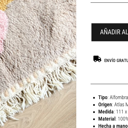
AÑADIR A
ENVÍO GRAT
Tipo
: Alfombr
Origen
: Atlas
Medida
: 111 x
Material
: 100%
Hecha a mano