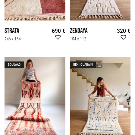
Strata
Zendaya
690
€
320
€
246 x 164
154 x 112
BOUJAAD
BENI OUARAIN