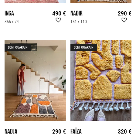
Inga
Nadir
490
€
290
€
355 x 74
151 x 110
BENI OUARAIN
BENI OUARAIN
Nadja
Faïza
290
€
320
€