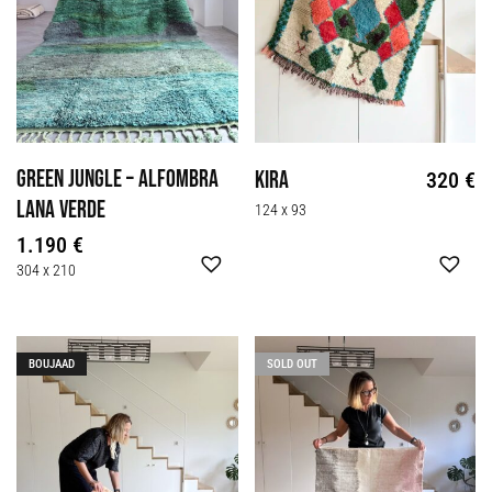
Green jungle – alfombra
Kira
320
€
lana verde
124 x 93
1.190
€
304 x 210
BOUJAAD
KILIM
SOLD OUT