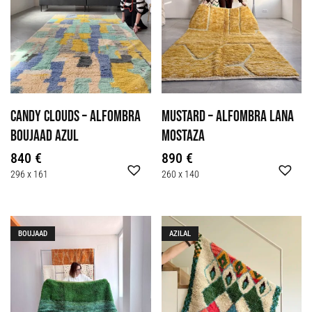
CANDY CLOUDS – ALFOMBRA
Mustard – alfombra lana
BOUJAAD AZUL
mostaza
840
€
890
€
296 x 161
260 x 140
BOUJAAD
AZILAL