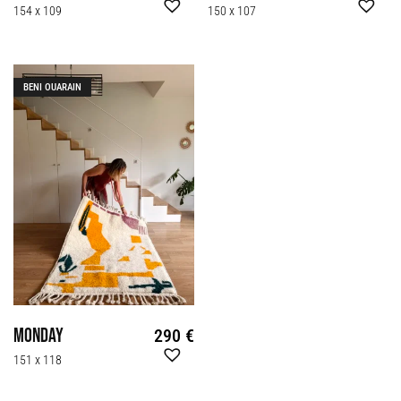
154 x 109
150 x 107
BENI OUARAIN
Monday
290
€
151 x 118