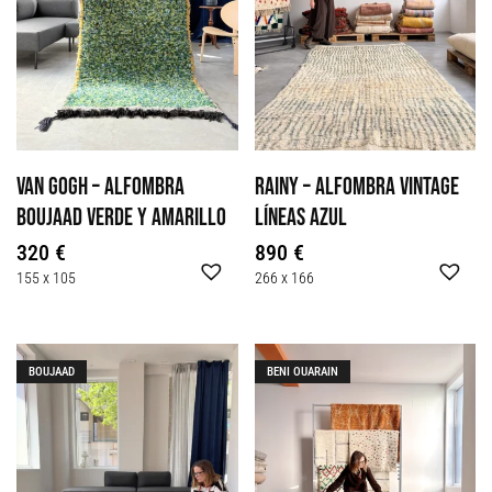
Van Gogh – alfombra
RAINY – ALFOMBRA VINTAGE
Boujaad verde y amarillo
LÍNEAS AZUL
320
€
890
€
155 x 105
266 x 166
BOUJAAD
BENI OUARAIN