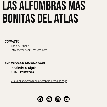
Las alfombras más
bonitas del Atlas
CONTACTO
+34 672178657
info@berberiankilimstore.com
SHOWROOM ALFOMBRAS VIGO
A Cabreira 6, Nigrán
36370 Pontevedra
Visita el showroom de alfombras cerca de Vigo