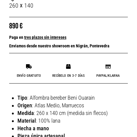
x
260
140
890
€
Paga en
tres plazos sin intereses
Enviamos desde nuestro showroom en Nigrán, Pontevedra
ENVÍO GRATUITO
RECÍBELO EN 3-7 DÍAS
PAYPAL/KLARNA
Tipo
: Alfombra bereber Beni Ouarain
Origen
: Atlas Medio, Marruecos
Medida
: 260 x 140 cm (medida sin flecos)
Material
: 100% lana
Hecha a mano
Pieza única artesanal