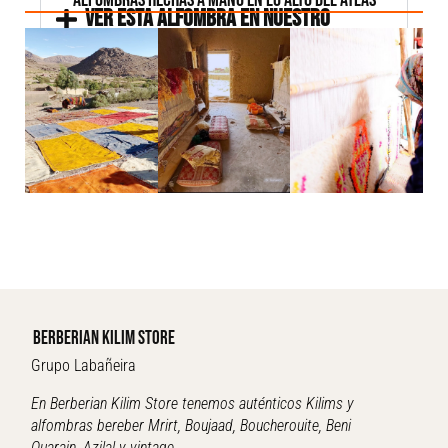
ALFOMBRAS HECHAS A MANO EN LO ALTO DEL ATLAS
VER ESTA ALFOMBRA EN NUESTRO
SHOWROOM DE VIGO
BERBERIAN KILIM STORE
Grupo Labañeira
En Berberian Kilim Store tenemos auténticos Kilims y
alfombras bereber Mrirt, Boujaad, Boucherouite, Beni
Ouarain, Azilal y vintage.